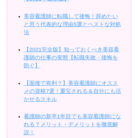
美容看護師に転職して後悔！辞めたい
と思う代表的な理由5選とベストな対処
法
【2021完全版】知っておくべき美容看
護師の仕事の実態【転職失敗・後悔を
防ぐ】
【面接で有利？】美容看護師にオスス
メの資格7選！重宝される＆自分にも活
かせるスキル
看護師の新卒1年目でも美容看護師にな
れる？メリット・デメリットを徹底解
説！