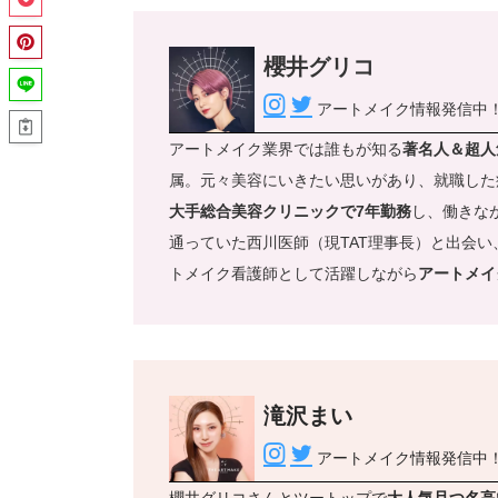
櫻井グリコ
アートメイク情報発信中
アートメイク業界では誰もが知る
著名人＆超人
属。元々美容にいきたい思いがあり、就職した
大手総合美容クリニックで7年勤務
し、働きな
通っていた西川医師（現TAT理事長）と出会い
トメイク看護師として活躍しながら
アートメイ
滝沢まい
アートメイク情報発信中
櫻井グリコさんとツートップで
大人気且つ名高