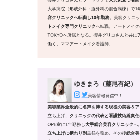
大学病院（形成外科・脳外科の混合病棟）で1
容クリニックへ転職し10年勤務
。美容クリニッ
トメイク専門クリニック
へ転職。アートメイクの
TOKYOへ所属となる。櫻井グリコさんと共に
働く、ママアートメイク看護師。
ゆきまろ（藤尾有紀）
美容情報発信中！
美容業界全般的に名声を博する現役の美容＆ア
立ち上げ、
クリニックの代表と看護技術総責任
OPE室に1年勤務し
大手総合美容クリニック
へ
立ち上げに携わり副主任
を務め、その後
総合美