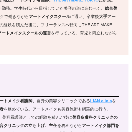
年勤務。学生時代から目指していた美容の道に進むべく、
総合美
クで働きながら
アートメイクスクール
に通い、卒業後
大手アー
経験を積んだ後に、フリーランスへ転向しTHE ART MAKE
アートメイクスクールの運営
を行っている。育児と両立しながら
ートメイク看護師。
自身の美容クリニックである
LIAN clinic
を
者
を務めている。アートメイクも美容施術も網羅的に行う。
。美容看護師としての経験を積んだ後に
美容皮膚科クリニックの
容クリニックの立ち上げ、主任
を務めながら
アートメイク部門を