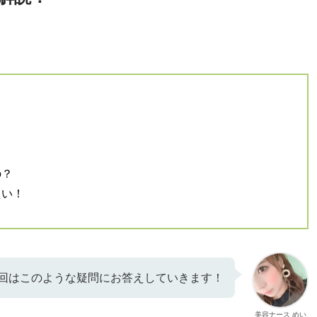
の？
たい！
回はこのような疑問にお答えしていきます！
美容ナース めい