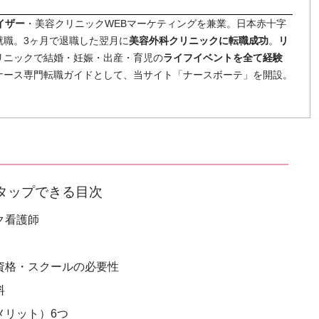
イザー
・美容クリニックWEBマーケティングを兼業。日本赤十字
就職。3ヶ月で退職した翌月に
美容外科クリニックに転職成功
。
リ
リニックで結婚・妊娠・出産・育児の
ライフイベントを全て経験
ナース専門転職ガイドとして、当サイト「ナースボーテ」を開設。
タップできる目次
ク看護師
資格・スクールの必要性
料
メリット）6つ