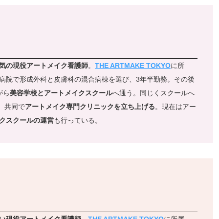
！
気の現役アートメイク看護師
。
THE ARTMAKE TOKYO
に所
病院で形成外科と皮膚科の混合病棟を選び、3年半勤務。その後
がら
美容学校とアートメイクスクール
へ通う。同じくスクールへ
、共同で
アートメイク専門クリニックを立ち上げる
。現在はアー
クスクールの運営
も行っている。
！
い現役アートメイク看護師
。
THE ARTMAKE TOKYO
に所属。