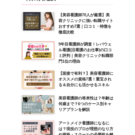
【美容看護師70人が厳選】美
容クリニックに強い転職サイト
おすすめ7選｜口コミ・特徴を
徹底比較
9年目看護師が調査！レバウェ
ル看護(旧看護のお仕事)の口コ
ミ評判｜美容クリニック転職部
門1位の理由
【面接で有利？】美容看護師に
オススメの資格7選！重宝され
る＆自分にも活かせるスキル
美容看護師の将来性は？年齢は
何歳まで？6つのケース別キャ
リアプランを解説
アートメイク看護師になるに
は？現役のプロが理想のなり方
や資格・スクールの必要性を解