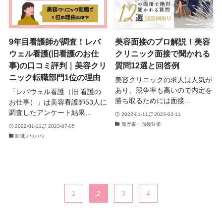
9年目看護師が調査！レバ
美容面接のプロ解説！美容
ウェル看護(旧看護のお仕
クリニック面接で聞かれる
事)の口コミ評判｜美容クリ
質問12選と回答例
ニック転職部門1位の理由
美容クリニックの求人は人気が
あり、競争率も高いので内定を
「レバウェル看護（旧 看護の
勝ち取るためには面接...
お仕事）」は美容看護師53人に
調査したアンケート結果...
2022-01-11
2023-02-11
履歴書・面接対策
2022-01-11
2023-07-05
転職ノウハウ
1
2
3
4