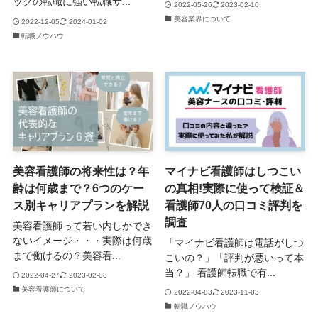
ックの転職に強い転職サ...
2022-05-26
2023-02-10
美容業界について
2022-12-05
2024-01-02
転職ノウハウ
美容看護師の将来性は？年
マイナビ看護師はしつこい
齢は何歳まで？6つのケー
の真相!実際に使って検証＆
ス別キャリアプランを解説
看護師70人の口コミ評判を
調査
美容看護師って若い内しかでき
ないイメージ・・・実際は何歳
「マイナビ看護師は電話がしつ
まで働けるの？美容看...
こいの？」「評判が悪いって本
当？」 看護師転職で有...
2022-04-27
2023-02-08
美容看護師について
2022-04-03
2023-11-03
転職ノウハウ