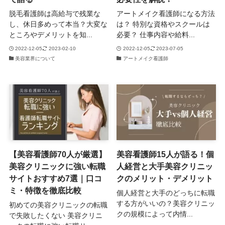
脱毛看護師は高給与で残業な
アートメイク看護師になる方法
し、休日多めって本当？大変な
は？ 特別な資格やスクールは
ところやデメリットを知...
必要？ 仕事内容や給料...
2022-12-05
2023-02-10
2022-12-05
2023-07-05
美容業界について
アートメイク看護師
【美容看護師70人が厳選】
美容看護師15人が語る！個
美容クリニックに強い転職
人経営と大手美容クリニッ
サイトおすすめ7選｜口コ
クのメリット・デメリット
ミ・特徴を徹底比較
個人経営と大手のどっちに転職
する方がいいの？美容クリニッ
初めての美容クリニックの転職
クの規模によって内情...
で失敗したくない 美容クリニ